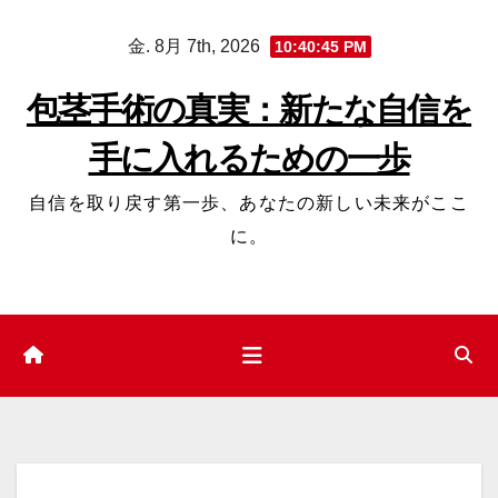
コ
金. 8月 7th, 2026
10:40:46 PM
ン
テ
包茎手術の真実：新たな自信を
ン
手に入れるための一歩
ツ
へ
自信を取り戻す第一歩、あなたの新しい未来がここ
ス
に。
キ
ッ
プ