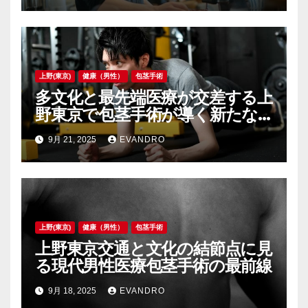
上野(東京)
健康（男性）
包茎手術
多文化と最先端医療が交差する上
野東京で包茎手術が導く新たな
自信と安心
9月 21, 2025
EVANDRO
上野(東京)
健康（男性）
包茎手術
上野東京交通と文化の結節点に見
る現代男性医療包茎手術の最前線
9月 18, 2025
EVANDRO