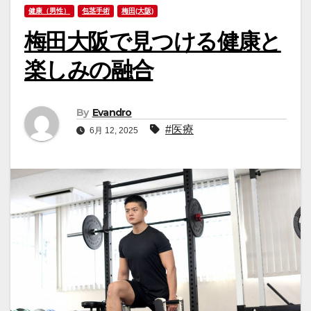
健康（男性）
包茎手術
梅田(大阪)
梅田大阪で見つける健康と
楽しみの融合
By
Evandro
#医療
6月 12, 2025