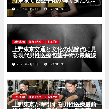
野東京で包茎手術が導く新たな自
信と安心
2025年9月21日
EVANDRO
上野(東京)
健康（男性）
包茎手術
上野東京交通と文化の結節点に見
る現代男性医療包茎手術の最前線
2025年9月18日
EVANDRO
上野(東京)
健康（男性）
包茎手術
上野東京が牽引する男性医療最前