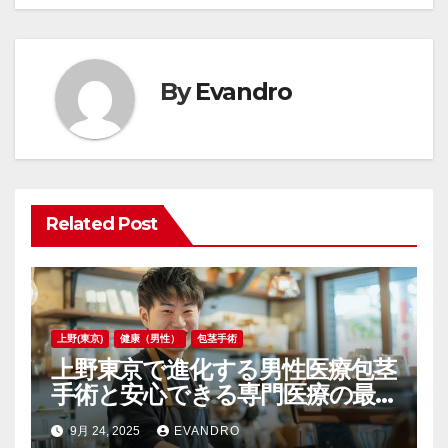
ナ
ビ
By
Evandro
ゲ
ー
シ
ョ
Related Post
ン
上野(東京)
健康（男性）
包茎手術
上野東京で進化する男性医療包茎
手術と安心できる専門医療の最
前線
9月 24, 2025
EVANDRO