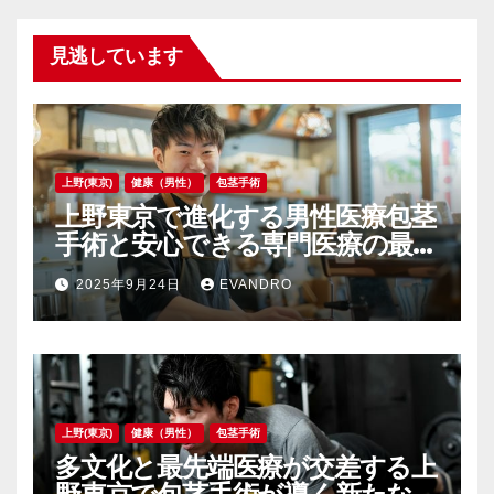
見逃しています
上野(東京)
健康（男性）
包茎手術
上野東京で進化する男性医療包茎
手術と安心できる専門医療の最前
線
2025年9月24日
EVANDRO
上野(東京)
健康（男性）
包茎手術
多文化と最先端医療が交差する上