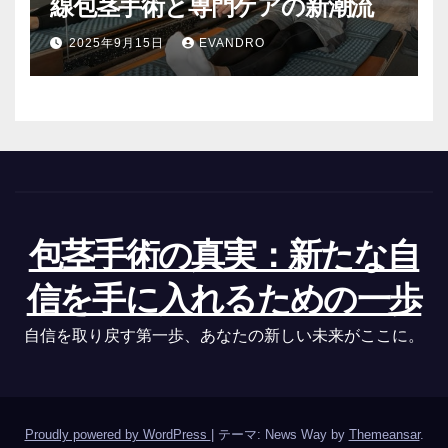
線包茎手術と専門ケアの新潮流
2025年9月15日
EVANDRO
包茎手術の真実：新たな自
信を手に入れるための一歩
自信を取り戻す第一歩、あなたの新しい未来がここに。
Proudly powered by WordPress
|
テーマ: News Way by
Themeansar
.