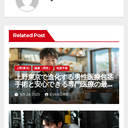
ゲ
ー
シ
ョ
Related Post
ン
上野(東京)
健康（男性）
包茎手術
上野東京で進化する男性医療包茎
手術と安心できる専門医療の最
前線
9月 24, 2025
EVANDRO