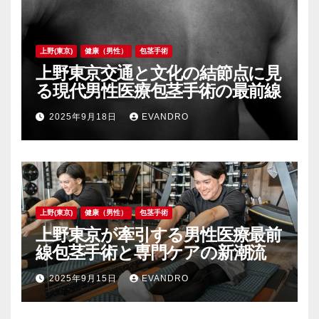
上野(東京)
健康（男性）
包茎手術
上野東京交通と文化の結節点に見
る現代男性医療包茎手術の最前線
2025年9月18日
EVANDRO
上野(東京)
健康（男性）
包茎手術
上野東京が牽引する男性医療最前
線包茎手術と専門ケアの新潮流
2025年9月15日
EVANDRO