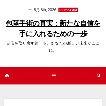
コ
土. 8月 8th, 2026
6:35:55 AM
ン
テ
包茎手術の真実：新たな自信を
ン
手に入れるための一歩
ツ
へ
自信を取り戻す第一歩、あなたの新しい未来がここ
ス
に。
キ
ッ
プ