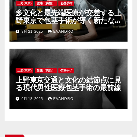
上野(東京)
健康（男性）
包茎手術
多文化と最先端医療が交差する上
野東京で包茎手術が導く新たな
自信と安心
9月 21, 2025
EVANDRO
上野(東京)
健康（男性）
包茎手術
上野東京交通と文化の結節点に見
る現代男性医療包茎手術の最前線
9月 18, 2025
EVANDRO