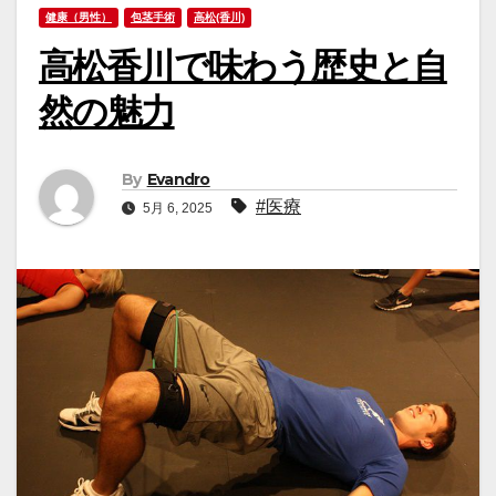
健康（男性）
包茎手術
高松(香川)
高松香川で味わう歴史と自
然の魅力
By
Evandro
#医療
5月 6, 2025