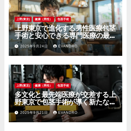
上野(東京)
健康（男性）
包茎手術
上野東京で進化する男性医療包茎
手術と安心できる専門医療の最前
線
2025年9月24日
EVANDRO
上野(東京)
健康（男性）
包茎手術
多文化と最先端医療が交差する上
野東京で包茎手術が導く新たな自
信と安心
2025年9月21日
EVANDRO